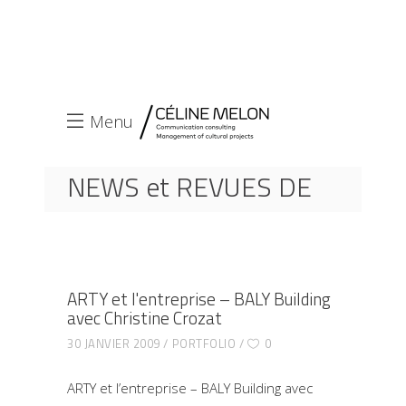
Menu
NEWS et REVUES DE
PRESSE
ACCUEIL
PORTFOLIO
ARTY ET L'ENTREPRISE – BALY BUILDING AVEC
ARTY et l'entreprise – BALY Building
CHRISTINE CROZAT
avec Christine Crozat
30 JANVIER 2009
PORTFOLIO
0
ARTY et l’entreprise – BALY Building avec