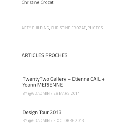
Christine Crozat
ARTY BUILDING
CHRISTINE CROZAT
PHOTOS
,
,
ARTICLES PROCHES
TwentyTwo Gallery – Etienne CAIL +
Yoann MERIENNE
BY
@GDADMIN
28 MARS 2014
Design Tour 2013
BY
@GDADMIN
3 OCTOBRE 2013