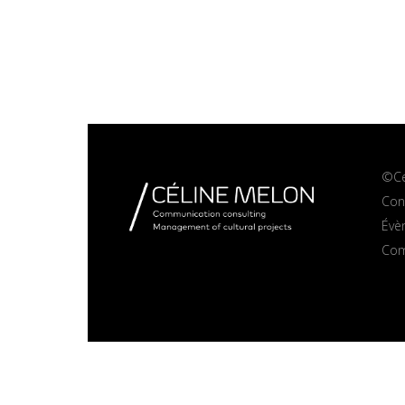
©Ce
Cons
Évè
Com