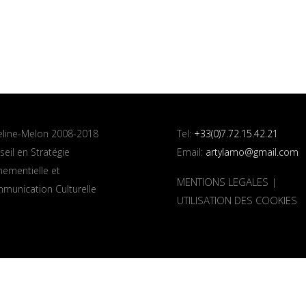
line-Melon 2008-2018
Tel:
+33(0)7.72.15.42.21
eil en Stratégie
Email:
artylamo@gmail.com
nementielle et
MENTIONS LEGALES
|
munication Culturelle
UTILISATION DES COOKIES