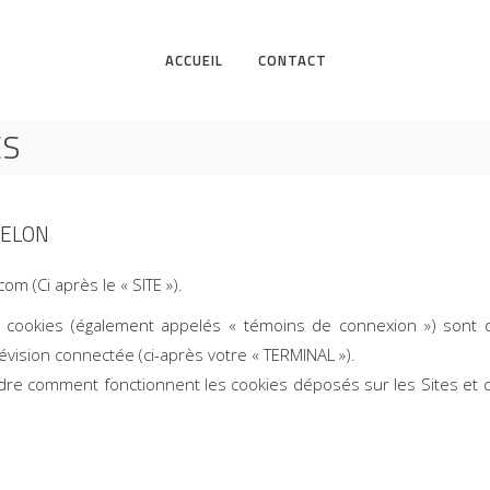
ACCUEIL
CONTACT
ES
-MELON
om (Ci après le « SITE »).
, cookies (également appelés « témoins de connexion ») sont d
lévision connectée (ci-après votre « TERMINAL »).
 comment fonctionnent les cookies déposés sur les Sites et com