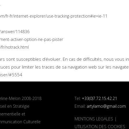
.
m/fr-fr/internet-explorer/use-tracking-protection#ie=ie-11
e/answer/114836
mment-activer-option-ne-pas-pister
fr/notrack.html
 sont susceptibles d’évoluer. En cas de difficultés, nous vous invi
stuces pour limiter les traces de sa navigation web sur les navigat
triser/#5554
line-Melon 2008-2018
Tel:
+33(0)7.72.15.42.21
eil en Stratégie
Email:
artylamo@gmail.com
nementielle et
MENTIONS LEGALES
|
munication Culturelle
UTILISATION DES COOKIES