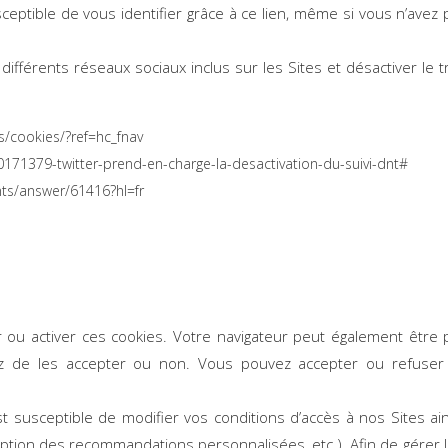
eptible de vous identifier grâce à ce lien, même si vous n’avez p
 différents réseaux sociaux inclus sur les Sites et désactiver le 
s/cookies/?ref=hc_fnav
20171379-twitter-prend-en-charge-la-desactivation-du-suivi-dnt#
ts/answer/61416?hl=fr
ou activer ces cookies. Votre navigateur peut également être 
 de les accepter ou non. Vous pouvez accepter ou refuser l
susceptible de modifier vos conditions d’accès à nos Sites ainsi
ception des recommandations personnalisées, etc.). Afin de gérer