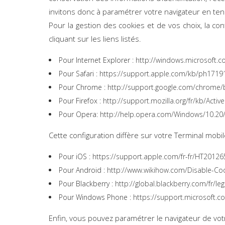
invitons donc à paramétrer votre navigateur en tena
Pour la gestion des cookies et de vos choix, la co
cliquant sur les liens listés.
Pour Internet Explorer :
http://windows.microsoft.c
Pour Safari :
https://support.apple.com/kb/ph17191
Pour Chrome :
http://support.google.com/chrome
Pour Firefox :
http://support.mozilla.org/fr/kb/A
Pour Opera:
http://help.opera.com/Windows/10.20/
Cette configuration diffère sur votre Terminal mobil
Pour iOS :
https://support.apple.com/fr-fr/HT20126
Pour Android :
http://www.wikihow.com/Disable-Co
Pour Blackberry :
http://global.blackberry.com/fr/le
Pour Windows Phone :
https://support.microsoft.c
Enfin, vous pouvez paramétrer le navigateur de votr