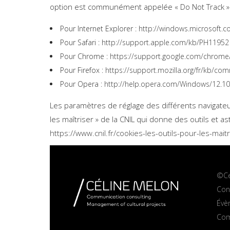
option est communément appelée « Do Not Track »
Pour Internet Explorer :
http://windows.microsoft.co
Pour Safari :
http://support.apple.com/kb/PH11952
Pour Chrome :
https://support.google.com/chrom
Pour Firefox :
https://support.mozilla.org/fr/kb/co
Pour Opera :
http://help.opera.com/Windows/12.10/
Les paramètres de réglage des différents navigateurs
les maîtriser » de la CNIL qui donne des outils et a
https://www.cnil.fr/cookies-les-outils-pour-les-mai
©Ce
Cons
Évè
Com