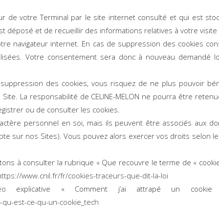
ur de votre Terminal par le site internet consulté et qui est st
est déposé et de recueillir des informations relatives à votre visi
otre navigateur internet. En cas de suppression des cookies co
ialisées. Votre consentement sera donc à nouveau demandé lo
suppression des cookies, vous risquez de ne plus pouvoir béné
e Site. La responsabilité de CELINE-MELON ne pourra être reten
egistrer ou de consulter les cookies.
ctère personnel en soi, mais ils peuvent être associés aux 
pte sur nos Sites). Vous pouvez alors exercer vos droits selon l
itons à consulter la rubrique « Que recouvre le terme de « cookie
https://www.cnil.fr/fr/cookies-traceurs-que-dit-la-loi
o explicative « Comment j’ai attrapé un cookie 
l-qu-est-ce-qu-un-cookie_tech