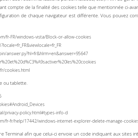
nt compte de la finalité des cookies telle que mentionnée ci-avan
nfiguration de chaque navigateur est différente. Vous pouvez con
om/fr-FR/windows-vista/Block-or-allow-cookies
?locale=fr_FR&viewlocale=fr_FR
/bin/answer.py?hl=fr&hlrm=en&answer=95647
ctiver%20et%20d%C3%A9sactiver%20les%20cookies
fr/cookies.html
e ou tablette.
5
okies#Android_Devices
gal/privacy-policy.html#types-info-d
om/fr-fr/help/17442/windows-internet-explorer-delete-manage-cookie
e Terminal afin que celui-ci envoie un code indiquant aux sites i