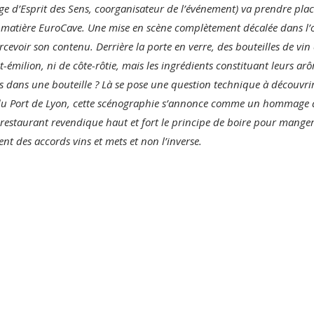
iège d’Esprit des Sens, coorganisateur de l’événement) va prendre pl
la matière EuroCave. Une mise en scène complètement décalée dans l’o
rcevoir son contenu. Derrière la porte en verre, des bouteilles de vin 
émilion, ni de côte-rôtie, mais les ingrédients constituant leurs arô
ans une bouteille ? Là se pose une question technique à découvrir 
du Port de Lyon, cette scénographie s’annonce comme un hommage au
le restaurant revendique haut et fort le principe de boire pour man
t des accords vins et mets et non l’inverse.