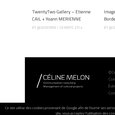
TwentyTwo Gallery – Etienne
Image
CAIL + Yoann MERIENNE
Bord
BY
@GDADMIN
28 MARS 2014
BY
@G
©Ce
Cons
Évè
Com
Ce site utilise des cookies provenant de Google afin de fournir ses servic
site, vous acceptez l'utilisation des co