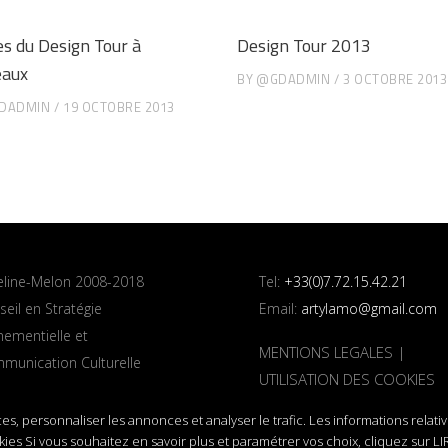
s du Design Tour à
Design Tour 2013
eaux
BY
@GDADMIN
3 OCTOBRE 2013
DADMIN
19 OCTOBRE 2013
line-Melon 2008-2018
Tel:
+33(0)7.72.15.42.21
eil en Stratégie
Email:
artylamo@gmail.com
nementielle et
MENTIONS LEGALES
|
munication Culturelle
UTILISATION DES COOKIES
es, personnaliser les annonces et analyser le trafic. Les informations relati
okies Si vous souhaitez en savoir plus et paramétrer vos choix, cliquez sur L