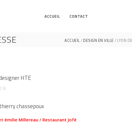
ACCUEIL
CONTACT
ESSE
ACCUEIL
DESIGN EN VILLE
LYON DE
e designer HTE
0
 thierry chassepoux
t émilie Millereau / Restaurant Jofé