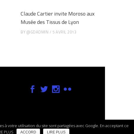
Claude Cartier invite Moroso aux
Musée des Tissus de Lyon
BY
@GDADMIN
5 AVRIL 2013
ves à votre utilisation du site sont partagées avec Google. En acceptant ce
IRE PLUS
ACCORD
LIRE PLUS