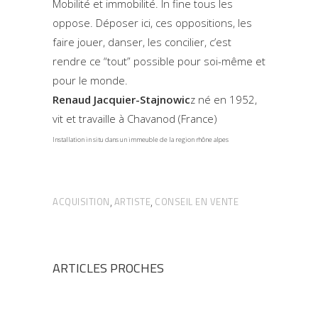
Mobilité et immobilité. In fine tous les
oppose. Déposer ici, ces oppositions, les
faire jouer, danser, les concilier, c’est
rendre ce “tout” possible pour soi-même et
pour le monde.
Renaud Jacquier-Stajnowic
z né en 1952,
vit et travaille à Chavanod (France)
Installation in situ dans un immeuble de la region rhône alpes
ACQUISITION
ARTISTE
CONSEIL EN VENTE
,
,
ARTICLES PROCHES