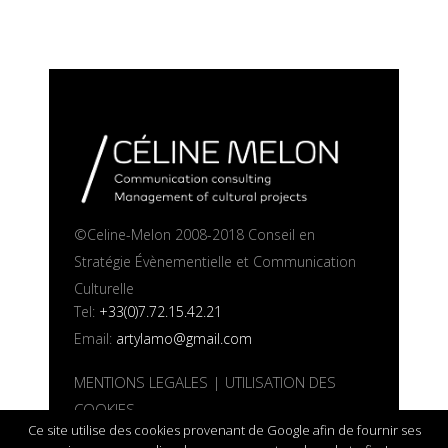
©Celine-Melon 2008-2018 Conseil en
Stratégie Évènementielle et Communication
Culturelle
Tel:
+33(0)7.72.15.42.21
Email:
artylamo@gmail.com
MENTIONS LEGALES
|
UTILISATION DES
COOKIES
Ce site utilise des cookies provenant de Google afin de fournir ses