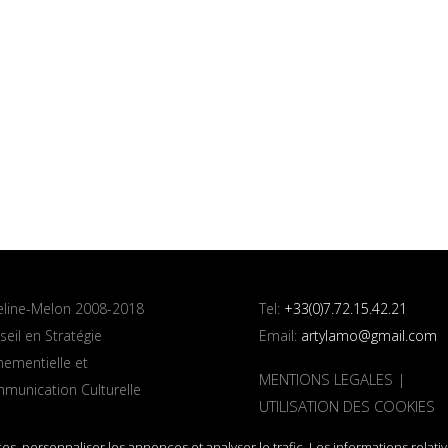
line-Melon 2008-2018
Tel:
+33(0)7.72.15.42.21
eil en Stratégie
Email:
artylamo@gmail.com
nementielle et
MENTIONS LEGALES
|
munication Culturelle
UTILISATION DES COOKIES
es, personnaliser les annonces et analyser le trafic. Les informations relati