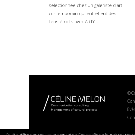
sélectionnée chez un galeriste d'art
contemporain qui entretient des
liens étroits avec ARTY.
©Ce
Cons
Évè
Com
Ce site utilise des cookies provenant de Google afin de fournir ses servic