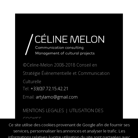
©Celine-Melon 2008-2018 Conseil en
Stratégie Évènementielle et Communication
Culturelle
Tel:
+33(0)7.72.15.42.21
Email:
artylamo@gmail.com
MENTIONS LEGALES
|
UTILISATION DES
COOKIES
Ce site utilise des cookies provenant de Google afin de fournir ses
services, personnaliser les annonces et analyser le trafic. Les
informations relatives à votre utilisation du site sont partagées avec