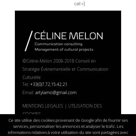
cail »]
©Celine-Melon 2008-2018 Conseil en
Stratégie Évènementielle et Communication
Culturelle
Tel:
+33(0)7.72.15.42.21
Email:
artylamo@gmail.com
MENTIONS LEGALES
|
UTILISATION DES
COOKIES
Ce site utilise des cookies provenant de Google afin de fournir ses
services, personnaliser les annonces et analyser le trafic. Les
informations relatives à votre utilisation du site sont partagées avec