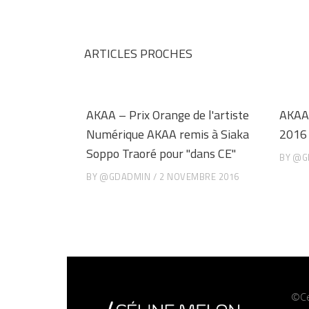
ARTICLES PROCHES
AKAA – Prix Orange de l'artiste
AKAA 
Numérique AKAA remis à Siaka
2016
Soppo Traoré pour "dans CE"
BY
@G
BY
@GDADMIN
2 NOVEMBRE 2016
©Ce