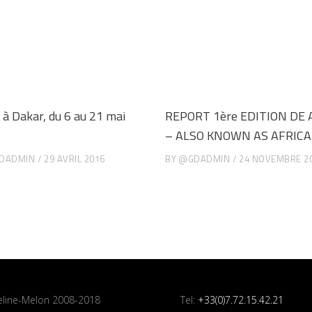
à Dakar, du 6 au 21 mai
REPORT 1ère EDITION DE
– ALSO KNOWN AS AFRICA
DADMIN
29 AVRIL 2016
BY
@GDADMIN
24 NOVEMBRE 2
line-Melon 2008-2018
Tel:
+33(0)7.72.15.42.21