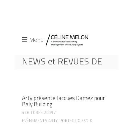
Menu
NEWS et REVUES DE
PRESSE
ACCUEIL
EVÈNEMENTS ARTY
ARTY PRÉSENTE JACQUES DAMEZ POUR BALY
Arty présente Jacques Damez pour
BUILDING
Baly Building
4 OCTOBRE 2009
EVÈNEMENTS ARTY
,
PORTFOLIO
0