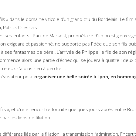
ils » dans le domaine viticole d’un grand cru du Bordelais. Le film s
h
,
Patrick Chesnais
ni ses enfants ! Paul de Marseul, propriétaire d’un prestigieux vignob
eron exigeant et passionné, ne supporte pas l’idée que son fils puiss
ses fantasmes de père ! L’arrivée de Philippe, le fils de son régi
 Commence alors une partie d’échec qui se jouera à quatre : deux p
tre eux n’a plus rien à perdre …
e réalisateur pour
organiser une belle soirée à Lyon, en hommag
 fils », et d’une rencontre fortuite quelques jours après entre Br
par les liens de filiation.
fférents liés par la filiation, la transmission l’admiration, l’incert