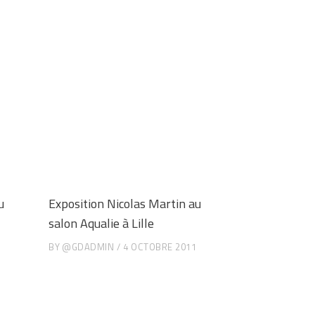
u
Exposition Nicolas Martin au
salon Aqualie à Lille
BY
@GDADMIN
4 OCTOBRE 2011