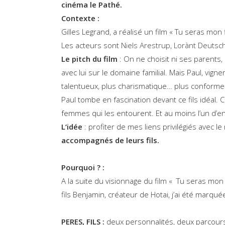
cinéma le Pathé.
Contexte :
Gilles Legrand, a réalisé un film « Tu seras mon f
Les acteurs sont
Niels Arestrup
,
Lorànt Deutsc
Le pitch du film
: On ne choisit ni ses parents, 
avec lui sur le domaine familial. Mais Paul, vign
talentueux, plus charismatique… plus conforme à 
Paul tombe en fascination devant ce fils idéal.
femmes qui les entourent. Et au moins l’un d’en
L
‘idée
: profiter de mes liens privilégiés avec l
accompagnés de leurs fils.
Pourquoi ? :
A la suite du visionnage du film « Tu seras mon
fils Benjamin, créateur de Hotai, j’ai été marquée 
PERES, FILS
:
deux personnalités, deux parcours di