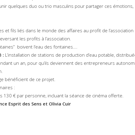
nir quelques duo ou trio masculins pour partager ces émotions, 
es et fils liés dans le monde des affaires au profit de l’associatio
ersant les profits à l’association.
aines” boivent l’eau des fontaines….
é :
L’installation de stations de production d’eau potable, distrib
ndant un an, pour qu’ils deviennent des entrepreneurs autonomes 
n.
e bénéficient de ce projet.
naires :
es 130 € par personne, incluant la séance de cinéma offerte.
nce Esprit des Sens et Olivia Cuir