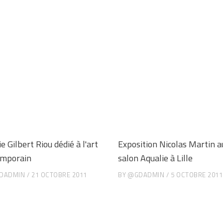
e Gilbert Riou dédié à l'art
Exposition Nicolas Martin a
emporain
salon Aqualie à Lille
DADMIN
21 OCTOBRE 2011
BY
@GDADMIN
5 OCTOBRE 2011