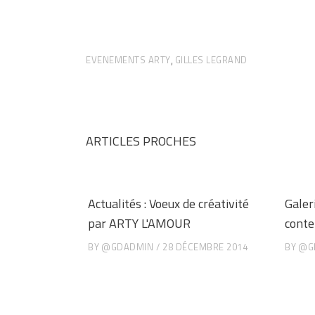
EVENEMENTS ARTY
GILLES LEGRAND
,
ARTICLES PROCHES
Actualités : Voeux de créativité
Galeri
par ARTY L'AMOUR
cont
BY
@GDADMIN
28 DÉCEMBRE 2014
BY
@G