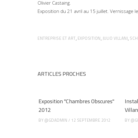
Olivier Castaing.
Exposition du 21 avril au 15 juillet. Vernissage 
ENTREPRISE ET ART
EXPOSITION
JULIO VILLANI
SCH
,
,
,
ARTICLES PROCHES
Exposition "Chambres Obscures"
Instal
2012
Villan
BY
@GDADMIN
12 SEPTEMBRE 2012
BY
@G