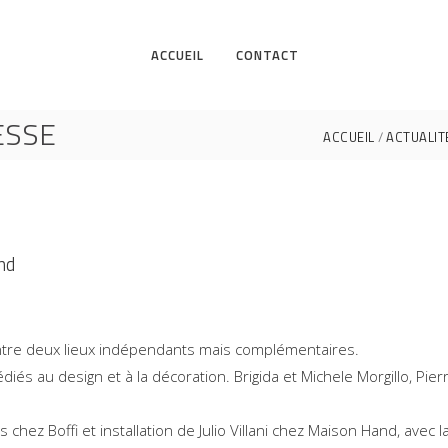
ACCUEIL
CONTACT
ESSE
ACCUEIL
ACTUALIT
nd
entre deux lieux indépendants mais complémentaires.
iés au design et à la décoration. Brigida et Michele Morgillo, P
 Boffi et installation de Julio Villani chez Maison Hand, avec la 