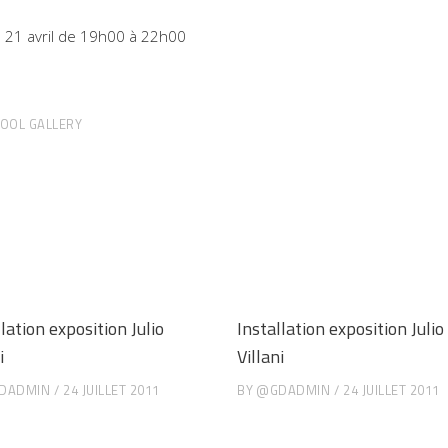
le 21 avril de 19h00 à 22h00
OOL GALLERY
lation exposition Julio
Installation exposition Julio
i
Villani
DADMIN
24 JUILLET 2011
BY
@GDADMIN
24 JUILLET 2011