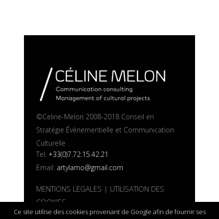
©Celine-Melon 2008-2018 Conseil en
Stratégie Évènementielle et Communication
Culturelle
Tel:
+33(0)7.72.15.42.21
Email:
artylamo@gmail.com
MENTIONS LEGALES
|
UTILISATION DES
COOKIES
Ce site utilise des cookies provenant de Google afin de fournir ses