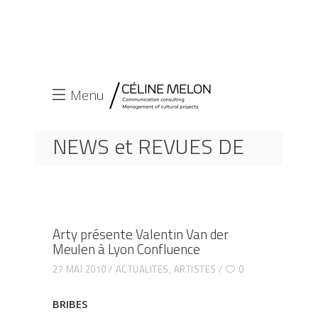
Menu
NEWS et REVUES DE
PRESSE
ACCUEIL
ACTUALITES
ARTY PRÉSENTE VALENTIN VAN DER MEULEN À
Arty présente Valentin Van der
LYON CONFLUENCE
Meulen à Lyon Confluence
27 MAI 2010
ACTUALITES
,
ARTISTES
0
BRIBES